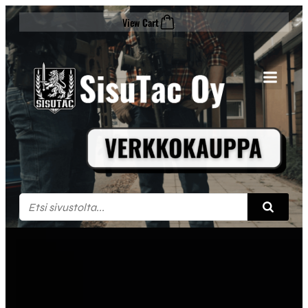
Siirry
View Cart
sisältöön