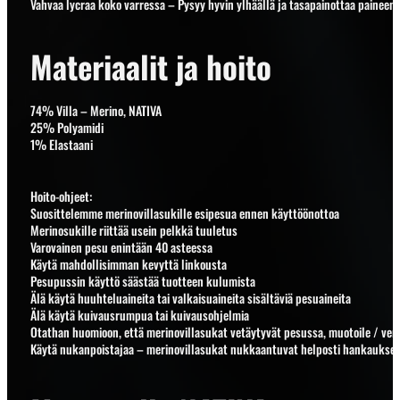
Vahvaa lycraa koko varressa – Pysyy hyvin ylhäällä ja tasapainottaa paineen
Materiaalit ja hoito
74% Villa – Merino, NATIVA
25% Polyamidi
1% Elastaani
Hoito-ohjeet:
Suosittelemme merinovillasukille esipesua ennen käyttöönottoa
Merinosukille riittää usein pelkkä tuuletus
Varovainen pesu enintään 40 asteessa
Käytä mahdollisimman kevyttä linkousta
Pesupussin käyttö säästää tuotteen kulumista
Älä käytä huuhteluaineita tai valkaisuaineita sisältäviä pesuaineita
Älä käytä kuivausrumpua tai kuivausohjelmia
Otathan huomioon, että merinovillasukat vetäytyvät pesussa, muotoile / ve
Käytä nukanpoistajaa – merinovillasukat nukkaantuvat helposti hankaukse