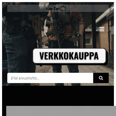
Siirry
View Cart
sisältöön