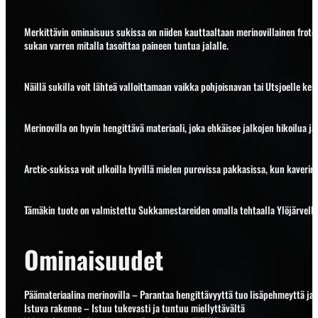
Merkittävin ominaisuus sukissa on niiden kauttaaltaan merinovillainen frote
sukan varren mitalla tasoittaa paineen tuntua jalalle.
Näillä sukilla voit lähteä valloittamaan vaikka pohjoisnavan tai Utsjoelle ke
Merinovilla on hyvin hengittävä materiaali, joka ehkäisee jalkojen hikoilua j
Arctic-sukissa voit ulkoilla hyvillä mielen purevissa pakkasissa, kun kaverina o
Tämäkin tuote on valmistettu Sukkamestareiden omalla tehtaalla Ylöjärvell
Ominaisuudet
Päämateriaalina merinovilla – Parantaa hengittävyyttä tuo lisäpehmeyttä ja
Istuva rakenne – Istuu tukevasti ja tuntuu miellyttävältä