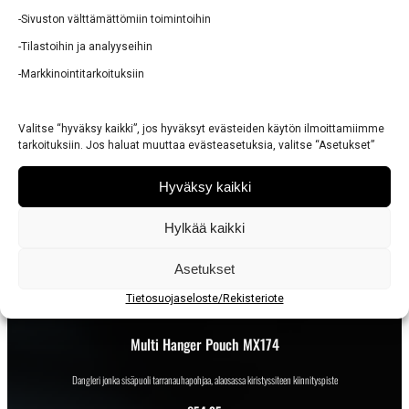
-Sivuston välttämättömiin toimintoihin
Multi-Pouch Vertical Large PA022
-Tilastoihin ja analyyseihin
-Markkinointitarkoituksiin
Iso pystysuuntainen yleistasku
€
69,95-74,95
Valitse “hyväksy kaikki”, jos hyväksyt evästeiden käytön ilmoittamiimme
tarkoituksiin. Jos haluat muuttaa evästeasetuksia, valitse “Asetukset”
Hyväksy kaikki
Hylkää kaikki
Asetukset
Tietosuojaseloste/Rekisteriote
Multi Hanger Pouch MX174
Dangleri jonka sisäpuoli tarranauhapohjaa, alaosassa kiristyssiteen kiinnityspiste