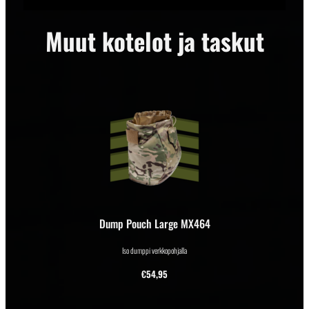
Muut kotelot ja taskut
Dump Pouch Large MX464
Iso dumppi verkkopohjalla
€
54,95