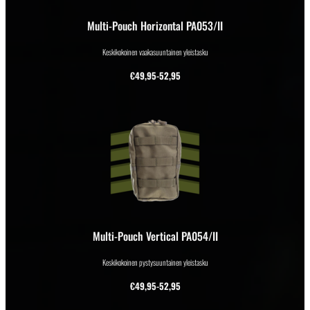
Multi-Pouch Horizontal PA053/II
Keskikokoinen vaakasuuntainen yleistasku
€
49,95-52,95
Multi-Pouch Vertical PA054/II
Keskikokoinen pystysuuntainen yleistasku
€
49,95-52,95