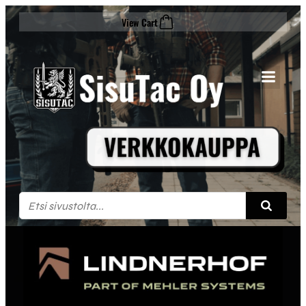
Siirry
View Cart
sisältöön