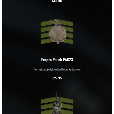
€
54,95
Earpro Pouch PA623
Pieni yleistasku erilaisten tarvikkeiden kantamiseen
€
27,95