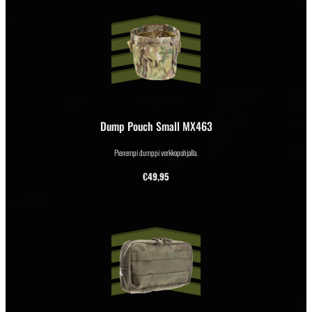
Dump Pouch Small MX463
Pienempi dumppi verkkopohjalla.
€
49,95