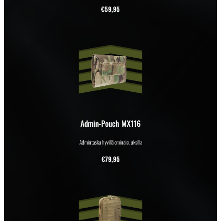
€
59,95
Admin-Pouch MX116
Admintasku hyvillä ominaisuuksilla
€
79,95