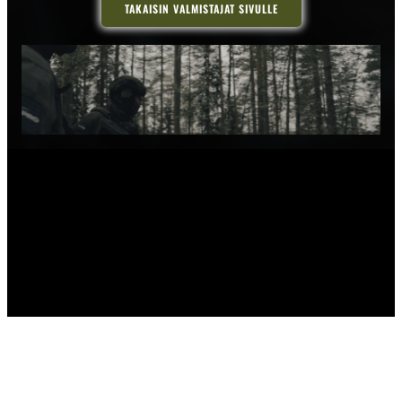
TAKAISIN VALMISTAJAT SIVULLE
Y-tunnus: 3519782-7
Kotipaikka: Suomi – Helsinki
Sähköposti:
myynti@sisutac.fi