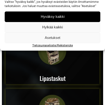
Valitse “hyväksy kaikki”, jos hyväksyt evästeiden käytön ilmoittamiimme
tarkoituksiin. Jos haluat muuttaa evästeasetuksia, valitse “Asetukset”
Hyväksy kaikki
Reput
Hylkää kaikki
Asetukset
Tietosuojaseloste/Rekisteriote
Lipastaskut