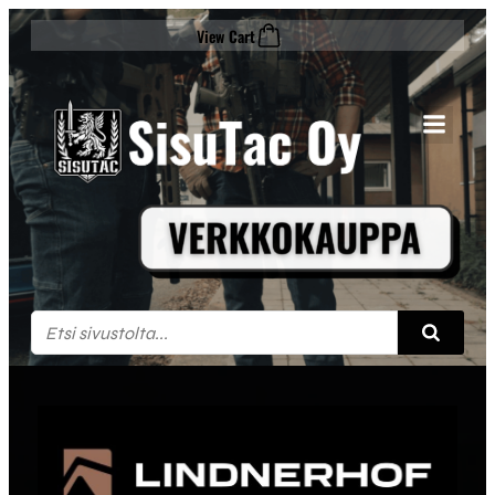
Siirry
View Cart
sisältöön