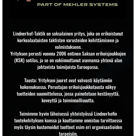
Lindnerhof-Taktik on saksalainen yritys, joka on erikoistunut
korkealaatuisten taktisten varusteiden kehittämiseen ja
valmistukseen.
Yrityksen perusti vuonna 2006 entinen Saksan erikoisjoukkojen
(KSK) sotilas, ja se on vakiinnuttanut asemansa yhtenä alan
johtavista toimijoista Euroopassa.
Tausta: Yrityksen juuret ovat vahvasti käytännön
kokemuksessa. Perustajan erikoisjoukkotausta näkyy
tuotteiden suunnittelussa, jossa painotetaan kestävyyttä,
keveyttä ja toiminnallisuutta.
Toimimme hyvin läheisessä yhteistyössä Lindnerhofin
tuotekehityksen kanssa ja kauttamme onnistuu tarvittaessa
myös täysin kustomoidut tuotteet esim eri organisaatioiden
tarpeisiin.